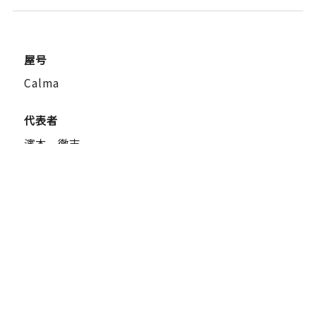
屋号
Calma
代表者
濱本 徹志
所在地
事務所
大阪府枚方市香里ヶ丘3-8-1-712
TEL
080-1404-9565